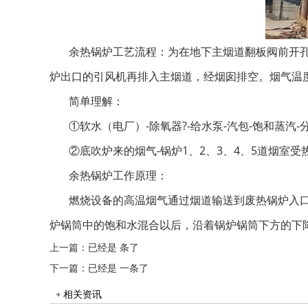
余热锅炉工艺流程：为在地下主烟道翻板阀前开
炉出口的引风机再排入主烟道，经烟囱排空。烟气温度从
简单理解：
①软水（电厂）-除氧器?-给水泵-汽包-饱和蒸汽-
②底吹炉来的烟气-锅炉1、2、3、4、5道烟室受
余热锅炉工作原理：
燃烧设备的高温烟气通过烟道输送到废热锅炉入
炉锅筒中的饱和水混合以后，沿着锅炉锅筒下方的下
上一篇：已经是 条了
下一篇：已经是 一条了
相关资讯