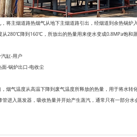
孔，将主烟道路热烟气从地下主烟道路引出，经烟道到余热锅炉入
280℃降到160℃，所放出的热量用来使水变成0.8MPa饱和
分汽缸-用户
热面-锅炉出口-电收尘
口，烟气温度从高温下降到废气温度所释放的热量，用于将水转
降管进入蒸发器，吸收热量并开始产生蒸汽，通常只有一部分水